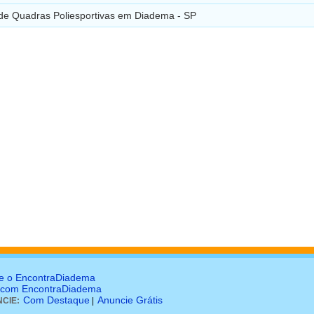
de Quadras Poliesportivas em Diadema - SP
e o EncontraDiadema
 com EncontraDiadema
Com Destaque
Anuncie Grátis
CIE:
|