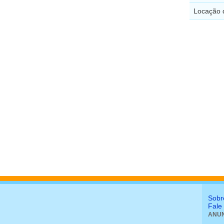
Locação 
Sobr
Fale
ANUN