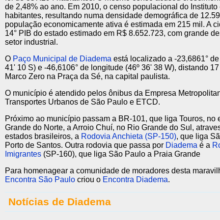
de 2,48% ao ano. Em 2010, o censo populacional do Instituto
habitantes, resultando numa densidade demográfica de 12.59
população economicamente ativa é estimada em 215 mil. A ci
14° PIB do estado estimado em R$ 8.652.723, com grande de
setor industrial.
O
Paço Municipal de Diadema
está localizado a -23,6861° de 
41' 10 S) e -46,6106° de longitude (46º 36' 38 W), distando 1
Marco Zero na Praça da Sé, na capital paulista.
O município é atendido pelos ônibus da Empresa Metropolita
Transportes Urbanos de São Paulo e ETCD.
Próximo ao município passam a BR-101, que liga Touros, no 
Grande do Norte, a Arroio Chuí, no Rio Grande do Sul, atrav
estados brasileiros, a
Rodovia Anchieta (SP-150)
, que liga S
Porto de Santos. Outra rodovia que passa por
Diadema
é a
R
Imigrantes
(SP-160), que liga São Paulo a Praia Grande
Para homenagear a comunidade de moradores desta maravilh
Encontra São Paulo
criou o
Encontra Diadema
.
Notícias de Diadema