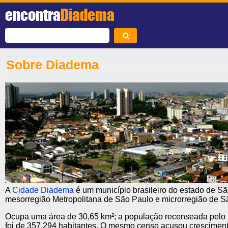
encontra
Diadema
Sobre Diadema
A
Cidade Diadema
é um município brasileiro do estado de Sã
mesorregião Metropolitana de São Paulo e microrregião de S
Ocupa uma área de 30,65 km²; a população recenseada pel
foi de 357.294 habitantes. O mesmo censo acusou crescimen