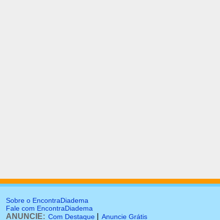
Sobre o EncontraDiadema
Fale com EncontraDiadema
ANUNCIE:
|
Com Destaque
Anuncie Grátis