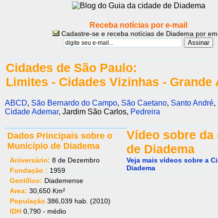
Receba notícias por e-mail
Cadastre-se e receba notícias de Diadema por ema
Cidades de São Paulo:
Limites - Cidades Vizinhas - Grand
ABCD
,
São Bernardo do Campo
,
São Caetano
,
Santo André
,
Cidade Ademar
, Jardim São Carlos,
Pedreira
Vídeo sobre da
Dados Principais sobre o
Município de Diadema
de Diadema
Aniversário:
8 de Dezembro
Veja mais vídeos sobre a C
Diadema
Fundação :
1959
Gentílico:
Diademense
Area:
30,650 Km²
População
386,039 hab. (2010)
IDH
0,790 - médio