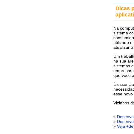
Dicas 
aplicat
Na computa
sistema co
consumido
utilizado 
atualizar 
Um trabalh
na sua áre
sistemas c
empresas 
que você a
É essencia
necessidad
esse novo 
Vizinhos 
»
Desenvol
»
Desenvo
»
Veja +de