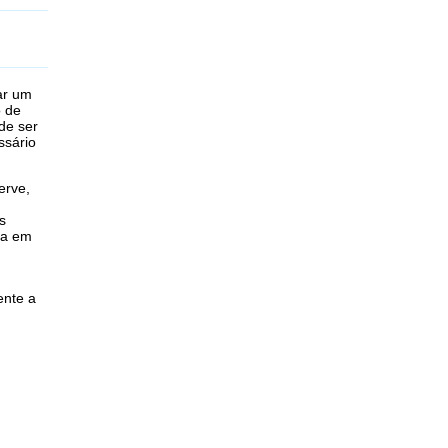
ar um
o de
de ser
ssário
erve,
s
ea em
ente a