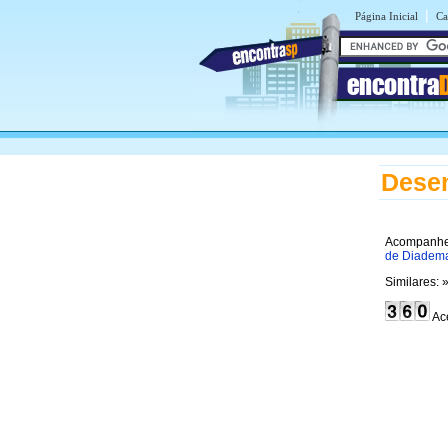
|
Página Inicial
Ca
encontra
Desen
Acompanhe
de Diadem
Similares: 
Ac