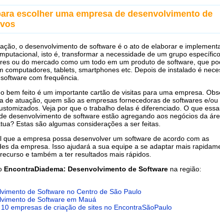
para escolher uma empresa de desenvolvimento de
ivos
ção, o desenvolvimento de software é o ato de elaborar e implement
mputacional, isto é, transformar a necessidade de um grupo específic
res ou do mercado como um todo em um produto de software, que po
em computadores, tablets, smartphones etc. Depois de instalado é nece
o software com frequência.
o bem feito é um importante cartão de visitas para uma empresa. Obs
a de atuação, quem são as empresas fornecedoras de softwares e/ou
ustomizados. Veja por que o trabalho delas é diferenciado. O que essa
de desenvolvimento de software estão agregando aos negócios da ár
tua? Estas são algumas considerações a ser feitas.
l que a empresa possa desenvolver um software de acordo com as
es da empresa. Isso ajudará a sua equipe a se adaptar mais rapidam
recurso e também a ter resultados mais rápidos.
do
EncontraDiadema: Desenvolvimento de Software
na região:
vimento de Software no Centro de São Paulo
lvimento de Software em Mauá
 10 empresas de criação de sites no EncontraSãoPaulo