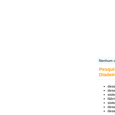
Nenhum c
Pesqui
Diade
dese
des
sist
fábr
sis
dese
des