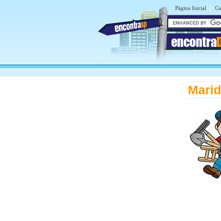
|
Página Inicial
Ca
encontra
Marid