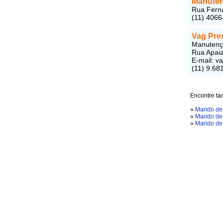
Manuten
Rua Ferna
(11) 4066
Vag Pre
Manutençã
Rua Apaia
E-mail: 
(11) 9.68
Encontre t
»
Marido de
»
Marido de
»
Marido de