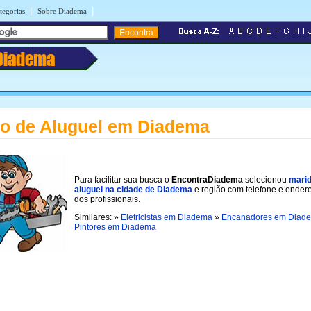
|
|
tegorias
Sobre Diadema
Diadema
o de Aluguel em Diadema
Para facilitar sua busca o
EncontraDiadema
selecionou
marid
aluguel na cidade de Diadema
e região com telefone e ender
dos profissionais.
Similares: »
Eletricistas em Diadema
»
Encanadores em Diad
Pintores em Diadema