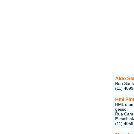
Aldo Ser
Rua Santo
(11) 4099
Hml Pin
HML é um
gesso.
Rua Caran
E-mail: a
(11) 4059