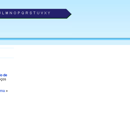
o de
eços
ema
»