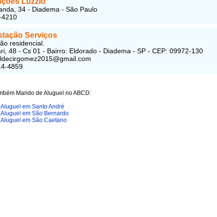
ções Luzzio
nda, 34 - Diadema - São Paulo
-4210
stação Serviços
o residencial.
ri, 48 - Cs 01 - Bairro: Eldorado - Diadema - SP - CEP: 09972-130
valdecirgomez2015@gmail.com
14-4859
ambém Marido de Aluguel no ABCD:
 Aluguel em Santo André
 Aluguel em São Bernardo
 Aluguel em São Caetano